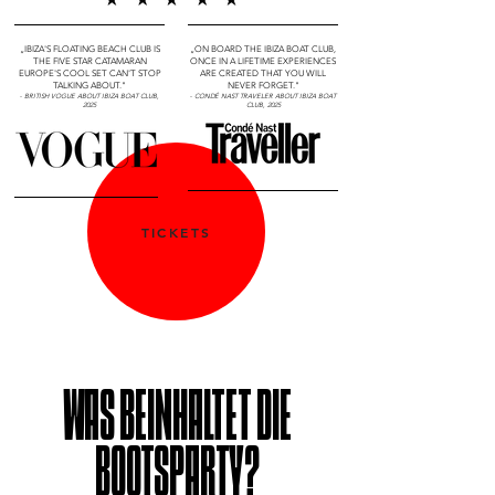
„IBIZA'S FLOATING BEACH CLUB IS
„ON BOARD THE IBIZA BOAT CLUB,
THE FIVE STAR CATAMARAN
ONCE IN A LIFETIME EXPERIENCES
EUROPE'S COOL SET CAN'T STOP
ARE CREATED THAT YOU WILL
TALKING ABOUT."
NEVER FORGET."
-
BRITISH VOGUE ABOUT IBIZA BOAT CLUB,
-
CONDÉ NAST TRAVELER ABOUT IBIZA BOAT
2025
CLUB, 2025
TICKETS
WAS BEINHALTET DIE
BOOTSPARTY?