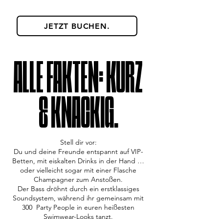
JETZT BUCHEN.
ALLE FAKTEN: KURZ
& KNACKIG.
Stell dir vor:
Du und deine Freunde entspannt auf VIP-
Betten, mit eiskalten Drinks in der Hand …
oder vielleicht sogar mit einer Flasche
Champagner zum Anstoßen.
Der Bass dröhnt durch ein erstklassiges
Soundsystem, während ihr gemeinsam mit
300 Party People in euren heißesten
Swimwear-Looks tanzt.