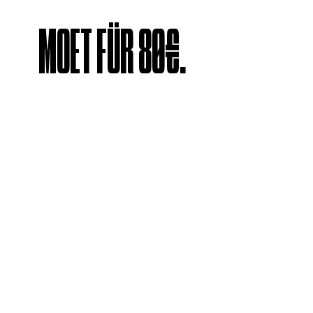
MOET FÜR 80€.